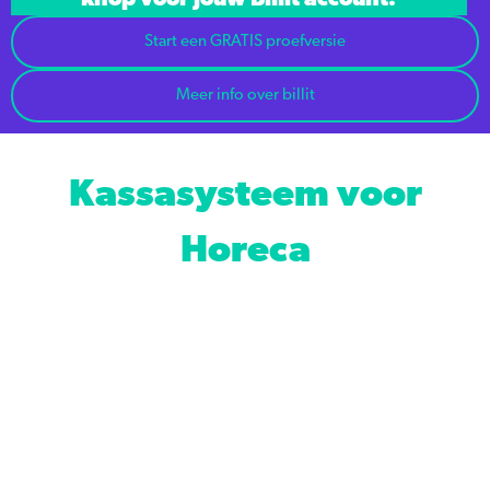
knop voor jouw Billit account.
Start een GRATIS proefversie
Meer info over billit
Kassasysteem voor
Horeca